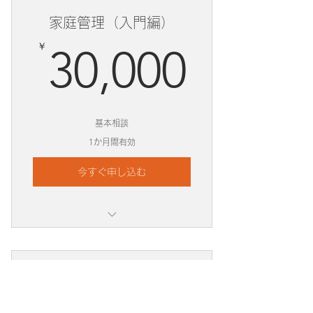
家庭管理（入門編）
30,0
￥
30,000
基本相談
1か月間有効
今すぐ申し込む
プランの詳細
プランの詳細
家計管理（エキスパート
プランの詳細
編）