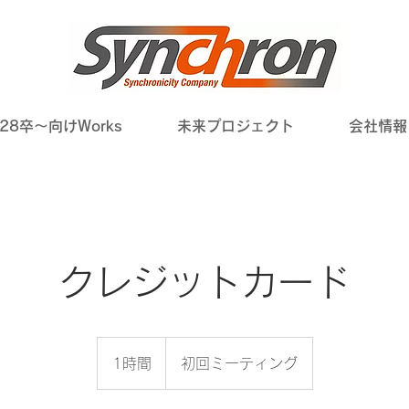
28卒～向けWorks
未来プロジェクト
会社情報
クレジットカード
初
回
1時間
1
初回ミーティング
ミ
ー
時
テ
ィ